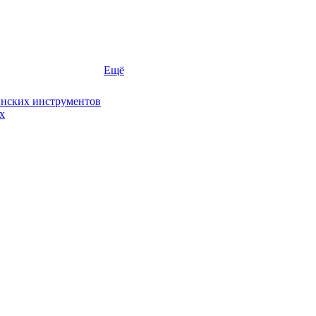
Ещё
инских инструментов
х