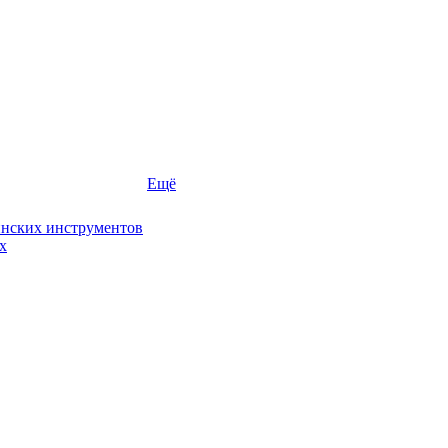
Ещё
инских инструментов
х