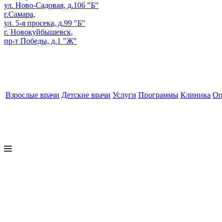
ул. Ново-Садовая, д.106 "Б"
г.Самара,
ул. 5-я просека, д.99 "Б"
г. Новокуйбышевск,
пр-т Победы, д.1 "Ж"
Взрослые врачи
Детские врачи
Услуги
Программы
Клиника
Оп