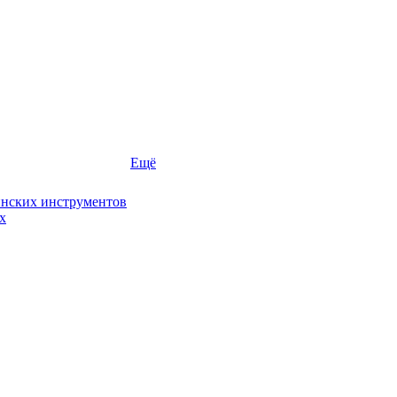
Ещё
инских инструментов
х