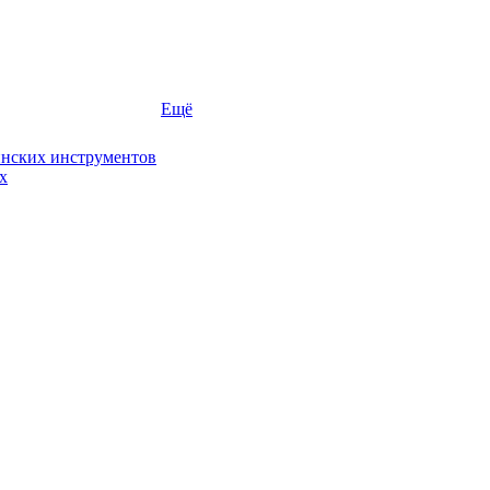
Ещё
инских инструментов
х