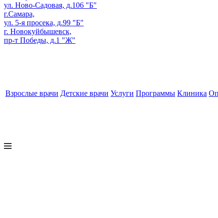
ул. Ново-Садовая, д.106 "Б"
г.Самара,
ул. 5-я просека, д.99 "Б"
г. Новокуйбышевск,
пр-т Победы, д.1 "Ж"
Взрослые врачи
Детские врачи
Услуги
Программы
Клиника
Оп