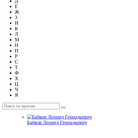
Д
Е
Ж
З
И
К
Л
М
Н
П
Р
С
Т
Ф
Х
Ц
Ч
Я
Бабков Леонид Геннадьевич