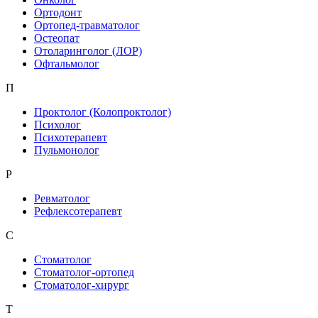
Ортодонт
Ортопед-травматолог
Остеопат
Отоларинголог (ЛОР)
Офтальмолог
П
Проктолог (Колопроктолог)
Психолог
Психотерапевт
Пульмонолог
Р
Ревматолог
Рефлексотерапевт
С
Стоматолог
Стоматолог-ортопед
Стоматолог-хирург
Т