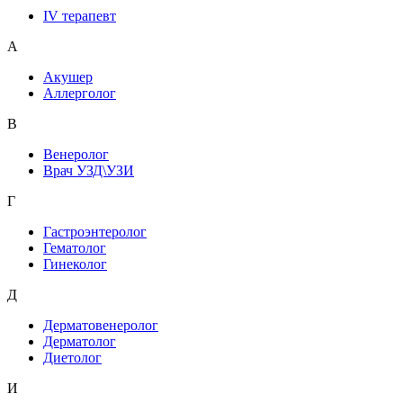
IV терапевт
А
Акушер
Аллерголог
В
Венеролог
Врач УЗД\УЗИ
Г
Гастроэнтеролог
Гематолог
Гинеколог
Д
Дерматовенеролог
Дерматолог
Диетолог
И