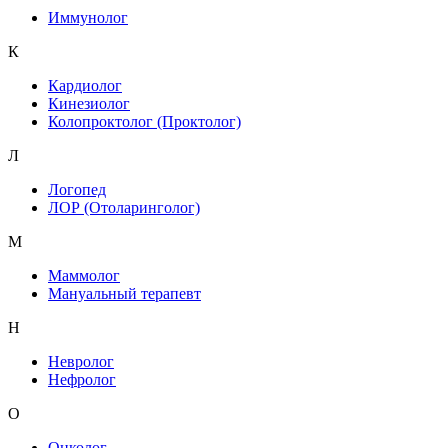
Иммунолог
К
Кардиолог
Кинезиолог
Колопроктолог (Проктолог)
Л
Логопед
ЛОР (Отоларинголог)
М
Маммолог
Мануальный терапевт
Н
Невролог
Нефролог
О
Онколог