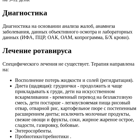
Диагностика
Диагностика на основании анализа жалоб, анамнеза
заболевания, данных объективного осмотра и лабораторных
данных (ИФА, ПЦР, ОАК, ОАМ, копрограмма, Б/Х крови).
Лечение ротавируса
Специфического лечения не существует. Терапия направлена
на:
Восполнение потерь жидкости и солей (регидратация).
Диета (щадящая): груднички - продолжить и чаще
прикладывать к груди, дети на искусственном
вскармливании - временный перевод на безлактозную
смесь, дети постарше - легкоусвояемая пища рисовый
отвар, отварной рис, картофельное пюре с постепенным
расширением диеты; исключить молочные продукты,
свежие овощи и фрукты, соки, жирное жареное острое,
сладости, газировку, бобовые.
Энтеросорбенты.
Пробиотики/пребиотики .