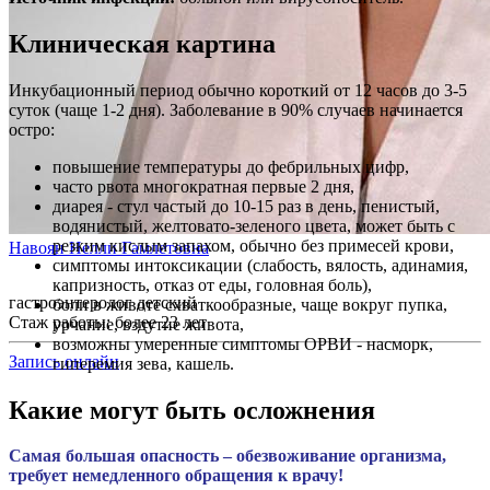
Клиническая картина
Инкубационный период обычно короткий от 12 часов до 3-5
суток (чаще 1-2 дня). Заболевание в 90% случаев начинается
остро:
повышение температуры до фебрильных цифр,
часто рвота многократная первые 2 дня,
диарея - стул частый до 10-15 раз в день, пенистый,
водянистый, желтовато-зеленого цвета, может быть с
резким кислым запахом, обычно без примесей крови,
Навоян Нелли Гамлетовна
симптомы интоксикации (слабость, вялость, адинамия,
капризность, отказ от еды, головная боль),
гастроэнтеролог детский
боли в животе схваткообразные, чаще вокруг пупка,
Стаж работы: более 23 лет
урчание, вздутие живота,
возможны умеренные симптомы ОРВИ - насморк,
Запись онлайн
гиперемия зева, кашель.
Какие могут быть осложнения
Самая большая опасность – обезвоживание организма,
требует немедленного обращения к врачу!