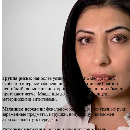
Группа риска:
наиболее уязвимы дети от 6 мес до 5 лет,
особенно впервые заболевшие. Иммунитет после болезни
нестойкий, возможны повторные заражения, но они обычно
протекают легче. Младенцы до 3 мес часто защищены
материнскими антителами.
Механизм передачи:
фекально-оральный (через грязные руки,
зараженные предметы, игрушки, воду, пищу), возможен
аэрозольный путь передачи.
Источник инфекции:
больной или вирусоноситель.