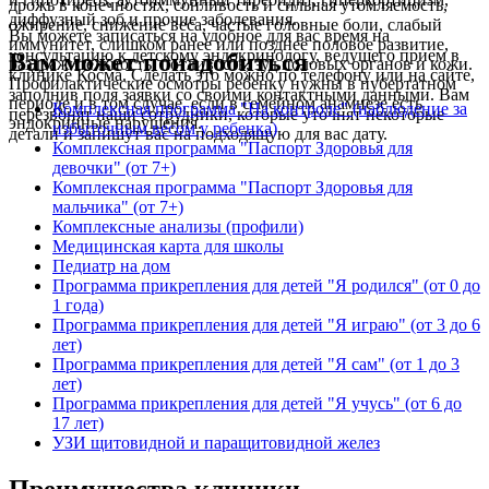
дрожь в конечностях, сонливость и сильная утомляемость,
диффузный зоб и прочие заболевания.
ожирение, снижение веса, частые головные боли, слабый
Вы можете записаться на удобное для вас время на
иммунитет, слишком ранее или позднее половое развитие,
консультацию к детскому эндокринологу, ведущего прием в
Вам может понадобиться
раздражительность, потливость, зуд половых органов и кожи.
клинике Косма. Сделать это можно по телефону или на сайте,
Профилактические осмотры ребенку нужны в пубертатном
заполнив поля заявки со своими контактными данными. Вам
периоде и в том случае, если в семейном анамнезе есть
Комплексная программа "На контроле" (наблюдение за
перезвонят наши сотрудники, которые уточнят некоторые
эндокринные нарушения.
избыточным весом у ребенка)
детали и запишут вас на подходящую для вас дату.
Комплексная программа "Паспорт Здоровья для
девочки" (от 7+)
Комплексная программа "Паспорт Здоровья для
мальчика" (от 7+)
Комплексные анализы (профили)
Медицинская карта для школы
Педиатр на дом
Программа прикрепления для детей "Я родился" (от 0 до
1 года)
Программа прикрепления для детей "Я играю" (от 3 до 6
лет)
Программа прикрепления для детей "Я сам" (от 1 до 3
лет)
Программа прикрепления для детей "Я учусь" (от 6 до
17 лет)
УЗИ щитовидной и паращитовидной желез
Преимущества клиники