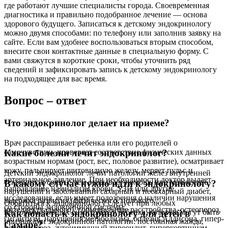
где работают лучшие специалисты города. Своевременная
диагностика и правильно подобранное лечение — основа
здорового будущего. Записаться к детскому эндокринологу
можно двумя способами: по телефону или заполнив заявку на
сайте. Если вам удобнее воспользоваться вторым способом,
внесите свои контактные данные в специальную форму. С
вами свяжутся в короткие сроки, чтобы уточнить ряд
сведений и зафиксировать запись к детскому эндокринологу
на подходящее для вас время.
Вопрос – ответ
Что эндокринолог делает на приеме?
Врач расспрашивает ребенка или его родителей о
самочувствии, проверяет соответствие физических данных
Какие болезни лечит эндокринолог?
возрастным нормам (рост, вес, половое развитие), осматривает
кожу, пальпирует щитовидную железу, меряет пульс и
Детский эндокринолог лечит патологии желез внутренней
артериальное давление. При необходимости доктор выдает
секреции, в связи с чем оказывает помощь при множестве
В какому случае нужно идти к эндокринологу?
направление на анализы крови, УЗИ или другие
нарушений и заболеваний: сахарный и несахарный диабет,
исследования, если имеет подозрения о наличии нарушения
задержка развития (физического, полового,
Обратиться к эндокринологу следует при любых
со стороны эндокринной системы.
интеллектуального), гормональные расстройства, остеопороз,
настораживающих симптомах у ребенка, которые могут быть
Как попасть к эндокринологу для детей в
гигантизм, нарушения метаболизма, болезнь Аддисона, гипер-
признаками эндокринной патологии: постоянная жажда,
Самаре?
и гипотиреоз, аутоиммунный тиреоидит, гиперкортицизм,