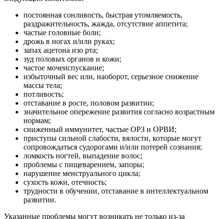
постоянная сонливость, быстрая утомляемость,
раздражительность, жажда, отсутствие аппетита;
частые головные боли;
дрожь в ногах и/или руках;
запах ацетона изо рта;
зуд половых органов и кожи;
частое мочеиспускание;
избыточный вес или, наоборот, серьезное снижение
массы тела;
потливость;
отставание в росте, половом развитии;
значительное опережение развития согласно возрастным
нормам;
сниженный иммунитет, частые ОРЗ и ОРВИ;
приступы сильной слабости, вялости, которые могут
сопровождаться судорогами и/или потерей сознания;
ломкость ногтей, выпадение волос;
проблемы с пищеварением, запоры;
нарушение менструального цикла;
сухость кожи, отечность;
трудности в обучении, отставание в интеллектуальном
развитии.
Указанные проблемы могут возникать не только из-за