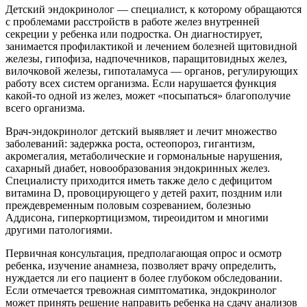
Детский эндокринолог — специалист, к которому обращаются
с проблемами расстройств в работе желез внутренней
секреции у ребенка или подростка. Он диагностирует,
занимается профилактикой и лечением болезней щитовидной
железы, гипофиза, надпочечников, паращитовидных желез,
вилочковой железы, гипоталамуса — органов, регулирующих
работу всех систем организма. Если нарушается функция
какой-то одной из желез, может «посыпаться» благополучие
всего организма.
Врач-эндокринолог детский выявляет и лечит множество
заболеваний: задержка роста, остеопороз, гигантизм,
акромегалия, метаболические и гормональные нарушения,
сахарный диабет, новообразования эндокринных желез.
Специалисту приходится иметь также дело с дефицитом
витамина D, провоцирующего у детей рахит, поздним или
преждевременным половым созреванием, болезнью
Аддисона, гиперкортицизмом, тиреоидитом и многими
другими патологиями.
Первичная консультация, предполагающая опрос и осмотр
ребенка, изучение анамнеза, позволяет врачу определить,
нуждается ли его пациент в более глубоком обследовании.
Если отмечается тревожная симптоматика, эндокринолог
может принять решение направить ребенка на сдачу анализов