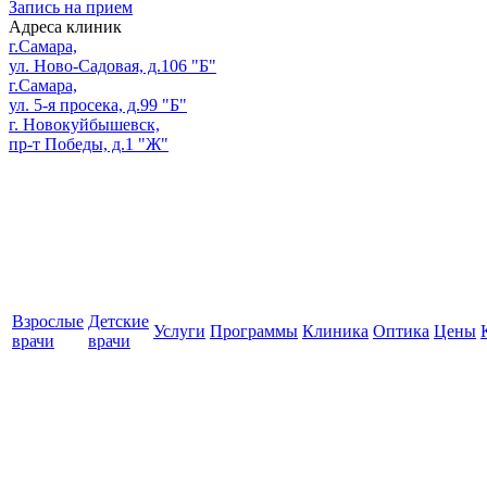
Запись на прием
Адреса клиник
г.Самара,
ул. Ново-Садовая, д.106 "Б"
г.Самара,
ул. 5-я просека, д.99 "Б"
г. Новокуйбышевск,
пр-т Победы, д.1 "Ж"
Взрослые
Детские
Услуги
Программы
Клиника
Оптика
Цены
врачи
врачи