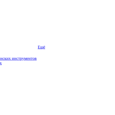
Ещё
инских инструментов
х