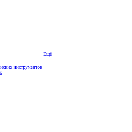
Ещё
инских инструментов
х