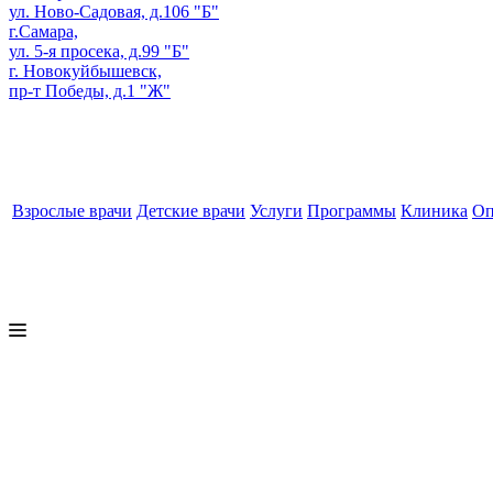
ул. Ново-Садовая, д.106 "Б"
г.Самара,
ул. 5-я просека, д.99 "Б"
г. Новокуйбышевск,
пр-т Победы, д.1 "Ж"
Взрослые врачи
Детские врачи
Услуги
Программы
Клиника
Оп