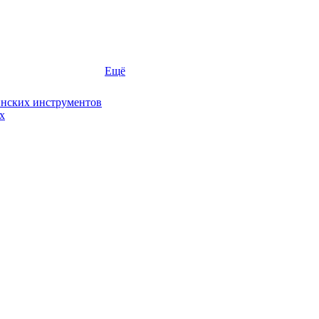
Ещё
инских инструментов
х