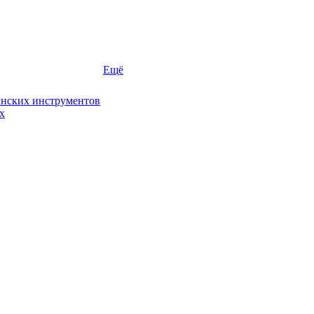
Ещё
инских инструментов
х