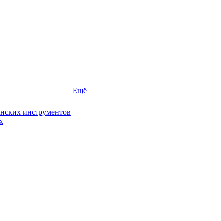
Ещё
инских инструментов
х