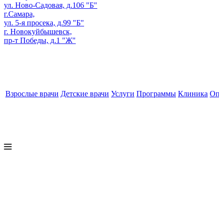
ул. Ново-Садовая, д.106 "Б"
г.Самара,
ул. 5-я просека, д.99 "Б"
г. Новокуйбышевск,
пр-т Победы, д.1 "Ж"
Взрослые врачи
Детские врачи
Услуги
Программы
Клиника
Оп