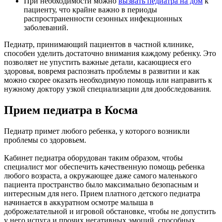
При необходимости можно
вызвать педиатра на дом
к
пациенту, что крайне важно в периоды
распространенности сезонных инфекционных
заболеваний.
Педиатр, принимающий пациентов в частной клинике,
способен уделить достаточно внимания каждому ребенку. Это
позволяет не упустить важные детали, касающиеся его
здоровья, вовремя распознать проблемы в развитии и как
можно скорее оказать необходимую помощь или направить к
нужному доктору узкой специализации для дообследования.
Прием педиатра в Косма
Педиатр примет любого ребенка, у которого возникли
проблемы со здоровьем.
Кабинет педиатра оборудован таким образом, чтобы
специалист мог обеспечить качественную помощь ребенка
любого возраста, а окружающее даже самого маленького
пациента пространство было максимально безопасным и
интересным для него. Прием платного детского педиатра
начинается в аккуратном осмотре малыша в
доброжелательной и игровой обстановке, чтобы не допустить
у него испуга и прочих негативных эмоций, способных