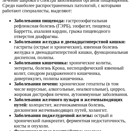
лечение широкого спектра заболеваний органов пищеварения.
Среди наиболее распространенных патологий, с которыми
работают специалисты, выделяют:
Заболевания пищевода:
гастроэзофагеальная
рефлюксная болезнь (ГЭРБ), эзофагит, пищевод
Барретта, ахалазия кардии, грыжа пищеводного
отверстия диафрагмы.
Заболевания желудка и двенадцатиперстной кишки:
гастриты (острые и хронические), язвенная болезнь
желудка и двенадцатиперстной кишки, функциональная
диспепсия, полипы.
Заболевания кишечника:
хронические колиты,
энтериты, болезнь Крона, неспецифический язвенный
колит, синдром раздраженного кишечника,
дивертикулез, полипы кишечника.
Заболевания печени:
хронические гепатиты (в том
числе вирусные, алкогольные, неалкогольные), цирроз,
жировая дистрофия печени, аутоиммунные заболевания.
Заболевания желчного пузыря и желчевыводящих
путей:
холецистит, желчнокаменная болезнь,
дискинезия желчевыводящих путей, холангит.
Заболевания поджелудочной железы:
острый и
хронический панкреатит, ферментная недостаточность,
кисты и опухоли.