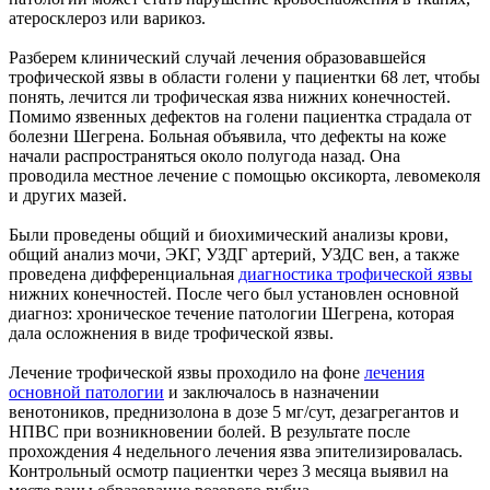
атеросклероз или варикоз.
Разберем клинический случай лечения образовавшейся
трофической язвы в области голени у пациентки 68 лет, чтобы
понять, лечится ли трофическая язва нижних конечностей.
Помимо язвенных дефектов на голени пациентка страдала от
болезни Шегрена. Больная объявила, что дефекты на коже
начали распространяться около полугода назад. Она
проводила местное лечение с помощью оксикорта, левомеколя
и других мазей.
Были проведены общий и биохимический анализы крови,
общий анализ мочи, ЭКГ, УЗДГ артерий, УЗДС вен, а также
проведена дифференциальная
диагностика трофической язвы
нижних конечностей. После чего был установлен основной
диагноз: хроническое течение патологии Шегрена, которая
дала осложнения в виде трофической язвы.
Лечение трофической язвы проходило на фоне
лечения
основной патологии
и заключалось в назначении
ве
нотоников, преднизолона в дозе 5 мг/сут, дезагрегантов и
НПВС при возникновении болей. В результате после
прохождения 4 недельного лечения язва эпителизировалась.
Контрольный осмотр пациентки через 3 месяца выявил на