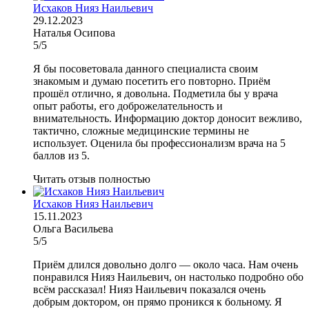
Исхаков Нияз Наильевич
29.12.2023
Наталья Осипова
5/5
Я бы посоветовала данного специалиста своим
знакомым и думаю посетить его повторно. Приём
прошёл отлично, я довольна. Подметила бы у врача
опыт работы, его доброжелательность и
внимательность. Информацию доктор доносит вежливо,
тактично, сложные медицинские термины не
использует. Оценила бы профессионализм врача на 5
баллов из 5.
Читать отзыв полностью
Исхаков Нияз Наильевич
15.11.2023
Ольга Васильева
5/5
Приём длился довольно долго — около часа. Нам очень
понравился Нияз Наильевич, он настолько подробно обо
всём рассказал! Нияз Наильевич показался очень
добрым доктором, он прямо проникся к больному. Я