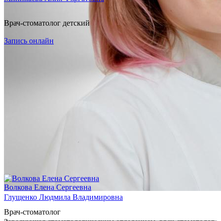
Розакова Люция Шамильевна
Врач-стоматолог детский
Врач-стоматолог детский, врач-стоматолог общей практики
Запись онлайн
(стоматолог-терапевт)
Запись онлайн
Волкова Елена Сергеевна
Глущенко Людмила Владимировна
Врач-стоматолог