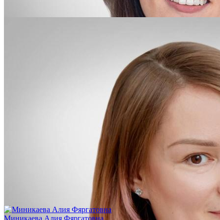
Миникаева Алия Фяргатовна