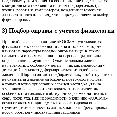
под любым углом зрения. Особое внимание предъявляется
к медицинским показаниям и целям подбора очков (для
чтения, работы за компьютером, вождения автомобиля,
для постоянного ношения), что напрямую влияет на выбор
формы оправы.
3) Подбор оправы с учетом физиологии
При подборе очков в клинике «КОСМА» учитываются
физиологические особенности лица и головы, которые
влияют на параметры посадки очков на лице. К таким
параметрам относятся — ширина переносицы, ширина
оправы и длина заушников. Очки не должны давить
на переносицу, особенно у детей — так как переносица у
детей до 7 лет может деформироваться от подобного
давления. Ширина оправы подбирается так, чтобы заушники
не оказывали давление на боковую поверхность головы,
а только плотно прилегали к верхней части уха. Длина
заушников должна соответствовать физиологическим
особенностям головы, изгиб заушника должен начинаться
сразу после уха. При необходимости в клинике «КОСМА»
осуществляется индивидуальная корректировка оправы
с учетом физиологических данных пациента (регулировка
носоупоров, регулировка длины заушников).