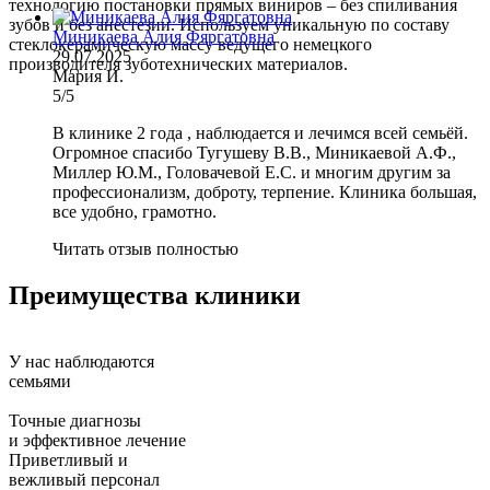
технологию постановки прямых виниров – без спиливания
зубов и без анестезии. Используем уникальную по составу
Миникаева Алия Фяргатовна
стеклокерамическую массу ведущего немецкого
29.07.2025
производителя зуботехнических материалов.
Мария И.
5/5
В клинике 2 года , наблюдается и лечимся всей семьёй.
Огромное спасибо Тугушеву В.В., Миникаевой А.Ф.,
Миллер Ю.М., Головачевой Е.С. и многим другим за
профессионализм, доброту, терпение. Клиника большая,
все удобно, грамотно.
Читать отзыв полностью
Преимущества клиники
У нас наблюдаются
семьями
Точные диагнозы
и эффективное лечение
Приветливый и
вежливый персонал