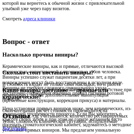
которой вы вернетесь к обычной жизни с привлекательной
улыбкой уже через пару визитов.
Смотреть
адреса клиники
Вопрос - ответ
Насколько прочны виниры?
Керамические виниры, как и прямые, отличаются высокой
прочностью, сопоставимой с прочностью зубов человека.
Сколько стоит поставить виниры?
Виниры успешно служат пациентам десятки лет, а при
повреждении могут быть восстановлены в исходном виде.
В стоимость входят не только сами накладки, но и работа
Виниры не требуют сложного специального ухода –
стоматолога, подготовка зубов (обточка или ее отсутствие при
Какие виниры доступнее — прямые или
достаточно соблюдения обычных правил гигиены ротовой
люминирах), любые дополнительные манипуляции
керамические?
полости.
(временные конструкции, коррекция прикуса) и материалы.
Цена установки прямых виниров ниже, чем керамических, из-
Окончательный расчет стоимости производится на
за меньшей трудоемкости процесса. Если Вы заботитесь о
Отзывы
консультации, где учитываются: количество реставрируемых
красоте своих зубов и при этом не горите желанием часто
зубов, сложность клинической ситуации, используемые
посещать стоматологический кабинет, задумайтесь о методике
технологии.
Все отзывы
установки прямых виниров. Мы предлагаем уникальную