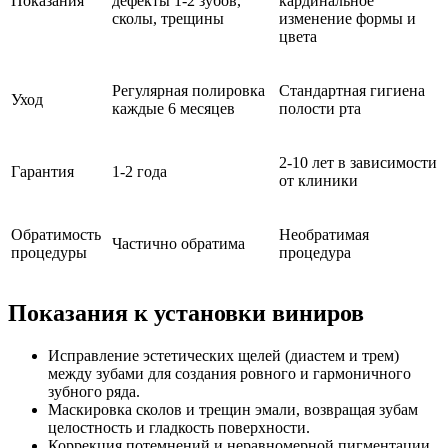
Показания
дефекты 1-2 зубов,
кардинальное
сколы, трещины
изменение формы и
цвета
Регулярная полировка
Стандартная гигиена
Уход
каждые 6 месяцев
полости рта
2-10 лет в зависимости
Гарантия
1-2 года
от клиники
Обратимость
Необратимая
Частично обратима
процедуры
процедура
Показания к установки виниров
Исправление эстетических щелей (диастем и трем)
между зубами для создания ровного и гармоничного
зубного ряда.
Маскировка сколов и трещин эмали, возвращая зубам
целостность и гладкость поверхности.
Коррекция потемнений и неравномерной пигментации